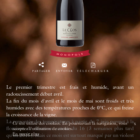
PARTAGER
ENVOYER
TÉLÉCHARGER
Le premier trimestre est frais et humide, avant un
radoucissement début avril.
La fin du mois d'avril et le mois de mai sont froids et très
humides avec des températures proches de 0°C, ce qui freine
la croissance de la vigne.
La remontée des températures à partir du 7 juin permet à la
x
Ce site utilise des cookies. En poursuivant la navigation, vous
floraison de démarrer autour du 16 (3 semaines plus tard
acceptez l'utilisation de cookies.
En savoir plus
qu'en 2015). Mais ce mois est surtout marqué par un violent