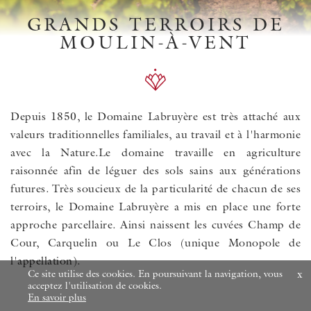
GRANDS TERROIRS DE
MOULIN-À-VENT
Depuis 1850, le Domaine Labruyère est très attaché aux
valeurs traditionnelles familiales, au travail et à l'harmonie
avec la Nature.Le domaine travaille en agriculture
raisonnée afin de léguer des sols sains aux générations
futures. Très soucieux de la particularité de chacun de ses
terroirs, le Domaine Labruyère a mis en place une forte
approche parcellaire. Ainsi naissent les cuvées Champ de
Cour, Carquelin ou Le Clos (unique Monopole de
l'appellation).
x
Ce site utilise des cookies. En poursuivant la navigation, vous
acceptez l'utilisation de cookies.
En savoir plus